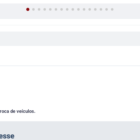
PP
AIS
roca de veículos.
esse